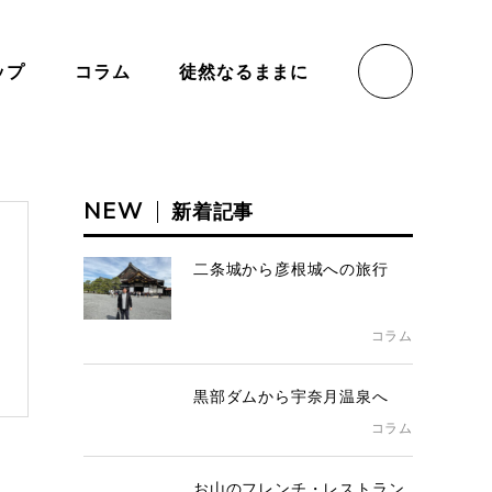
ップ
コラム
徒然なるままに
NEW
新着記事
二条城から彦根城への旅行
コラム
黒部ダムから宇奈月温泉へ
コラム
お山のフレンチ・レストラン