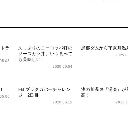
ストラ
久しぶりのヨーロッパ軒の
黒部ダムから宇奈月温
ソースカツ丼。いつ食べて
2025.0
も美味しい！
05.05
2020.06.04
！
FB ブックカバーチャレン
浅の川温泉『湯楽』が
ジ 2日目
高！
05.06
2020.06.19
2023.1