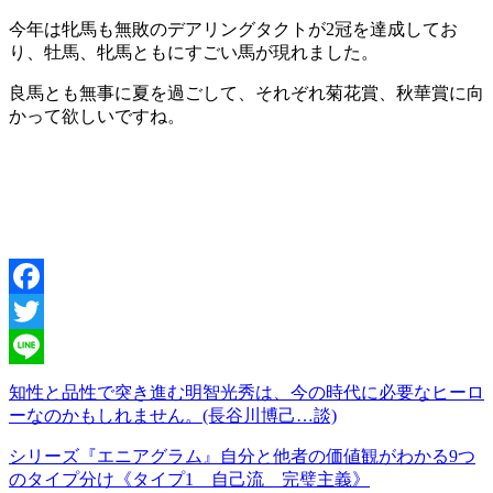
今年は牝馬も無敗のデアリングタクトが2冠を達成してお
り、牡馬、牝馬ともにすごい馬が現れました。
良馬とも無事に夏を過ごして、それぞれ菊花賞、秋華賞に向
かって欲しいですね。
Facebook
Twitter
Line
知性と品性で突き進む明智光秀は、今の時代に必要なヒーロ
ーなのかもしれません。(長谷川博己…談)
シリーズ『エニアグラム』自分と他者の価値観がわかる9つ
のタイプ分け《タイプ1 自己流 完璧主義》