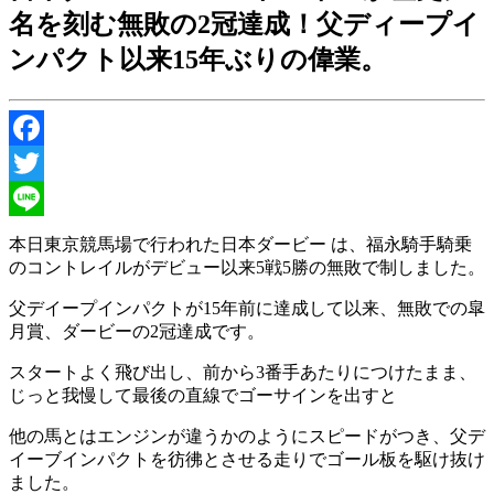
名を刻む無敗の2冠達成！父ディープイ
ンパクト以来15年ぶりの偉業。
Facebook
Twitter
Line
本日東京競馬場で行われた日本ダービー は、福永騎手騎乗
のコントレイルがデビュー以来5戦5勝の無敗で制しました。
父デイープインパクトが15年前に達成して以来、無敗での皐
月賞、ダービーの2冠達成です。
スタートよく飛び出し、前から3番手あたりにつけたまま、
じっと我慢して最後の直線でゴーサインを出すと
他の馬とはエンジンが違うかのようにスピードがつき、父デ
イーブインパクトを彷彿とさせる走りでゴール板を駆け抜け
ました。