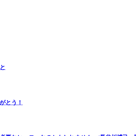
と
がとう！